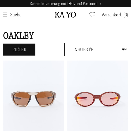
Schnelle Lieferung mit DHL und Postnord →
Sichere Zahlungen mit Klarna →
SCHLIESSEN
Suche
Warenkorb (0)
OAKLEY
FILTER