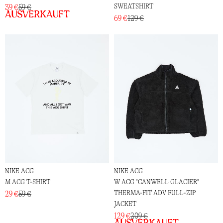
SWEATSHIRT
39 €
59 €
Ausverkauft
69 €
129 €
NIKE ACG
NIKE ACG
M ACG T-SHIRT
W ACG "CANWELL GLACIER"
THERMA-FIT ADV FULL-ZIP
29 €
59 €
JACKET
129 €
209 €
Ausverkauft