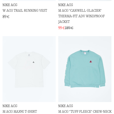
NIKE ACG
NIKE ACG
W ACG TRAIL RUNNING VEST
M ACG "CANWELL GLACIER"
THERMA-FIT ADV WINDPROOF
89 €
JACKET
99 €
189 €
NIKE ACG
NIKE ACG
M ACG MAX90 T-SHIRT
M ACG "TUFF FLEECE" CREW-NECK