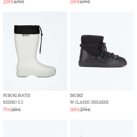
209 €
379 €
159 €
379 €
FUBUKI BOOTS
INUIKII
NISEKO 3.0
W CLASSIC SNEAKER
79 €
159 €
169 €
279 €