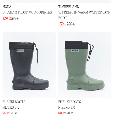
HOKA
TIMBERLAND
U KAHA 2 FROST MOC GORE-TEX
W PREM 6 IN WARM WATERPROOF
BOOT
129 €
319 €
139 €
259 €
FUBUKI BOOTS
FUBUKI BOOTS
NISEKO 3.0
NISEKO 3.0
79 €
159 €
99 €
159 €