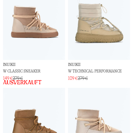
INUIKII
INUIKII
W CLASSIC SNEAKER
W TECHNICAL PERFORMANCE
149 €
279 €
109 €
279 €
Ausverkauft