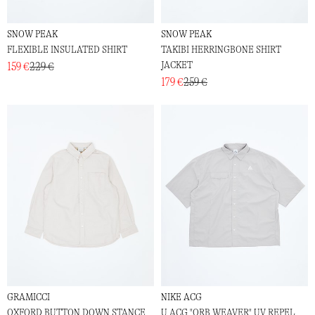
SNOW PEAK
SNOW PEAK
FLEXIBLE INSULATED SHIRT
TAKIBI HERRINGBONE SHIRT
JACKET
159 €
229 €
179 €
259 €
GRAMICCI
NIKE ACG
OXFORD BUTTON DOWN STANCE
U ACG "ORB WEAVER" UV REPEL