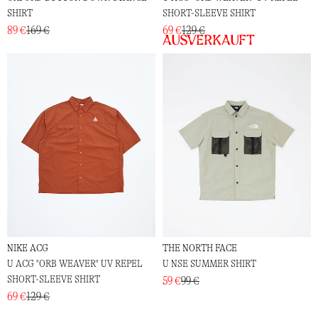
SHIRT
SHORT-SLEEVE SHIRT
89 €
169 €
69 €
129 €
Ausverkauft
NIKE ACG
THE NORTH FACE
U ACG "ORB WEAVER" UV REPEL
U NSE SUMMER SHIRT
SHORT-SLEEVE SHIRT
59 €
99 €
69 €
129 €