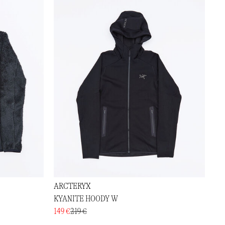
ARCTERYX
KYANITE HOODY W
149 €
219 €