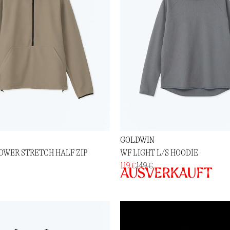
GOLDWIN
OWER STRETCH HALF ZIP
WF LIGHT L/S HOODIE
119 €
149 €
Ausverkauft