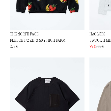
THE NORTH FACE
HAGLÖFS
FLEECE 1/2 ZIP X SKY HIGH FARM
SWOOK II M
279 €
89 €
139 €