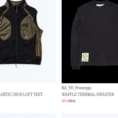
KA_YO_Prototype
ARTEC HIGH LOFT VEST
WAFFLE THERMAL SWEATER
49 €
99 €