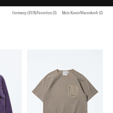
Germany (EUR)
Favoriten (0)
Mein Konto
Warenkorb (0)
Sport
Sport
ZUR KASSE GEHEN
CKE
RC OUTDOOR SUPPLY
LAUFEN & TRAILRUNNING
LAUFEN & TRAILRUNNING
THE MOUNTAIN STUDIO
N
RESEARCH STUDIO
WANDERN
AUSBILDUNG
THE NORTH FACE
ROA
KLETTERN
WANDERN
TIMBERLAND
SALOMON SPORTSTYLE
SKI & SCHNEE
KLETTERN
TIMEX
SAMAYA
RADFAHREN
SKI & SCHNEE
UNNA
EN
& FLASCHEN
SATISFY
TENNIS
RADFAHREN
VEILANCE
SAUCONY
GOLF
TENNIS
Y-3
SNOW PEAK
GOLF
YETI
SOAR RUNNING
SOREL
STANLEY
TARVAS