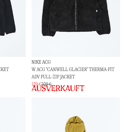
NIKE ACG
CKET
W ACG "CANWELL GLACIER" THERMA-FIT
ADV FULL-ZIP JACKET
129 €
209 €
Ausverkauft