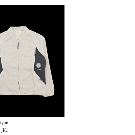
type
 JKT