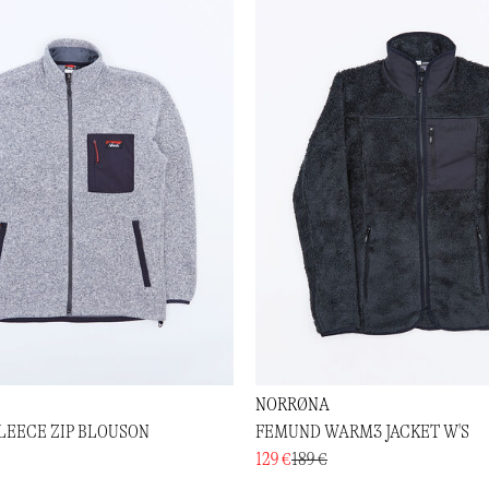
NORRØNA
LEECE ZIP BLOUSON
FEMUND WARM3 JACKET W'S
129 €
189 €