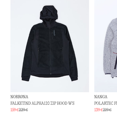
NORRØNA
NANGA
FALKETIND ALPHA120 ZIP HOOD W'S
POLARTEC F
159 €
229 €
139 €
219 €