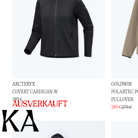
ARCTERYX
GOLDWIN
COVERT CARDIGAN W
POLARTEC P
189 €
PULLOVER
Ausverkauft
KA
189 €
279 €