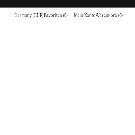
Germany (EUR)
Favoriten (0)
Mein Konto
Warenkorb (0)
Sport
Sport
ZUR KASSE GEHEN
CKE
RC OUTDOOR SUPPLY
LAUFEN & TRAILRUNNING
LAUFEN & TRAILRUNNING
THE MOUNTAIN STUDIO
N
RESEARCH STUDIO
WANDERN
AUSBILDUNG
THE NORTH FACE
ROA
KLETTERN
WANDERN
TIMBERLAND
SALOMON SPORTSTYLE
SKI & SCHNEE
KLETTERN
TIMEX
SAMAYA
RADFAHREN
SKI & SCHNEE
UNNA
EN
& FLASCHEN
SATISFY
TENNIS
RADFAHREN
VEILANCE
SAUCONY
GOLF
TENNIS
Y-3
SNOW PEAK
GOLF
YETI
SOAR RUNNING
SOREL
STANLEY
TARVAS