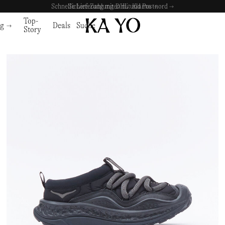
Sichere Zahlungen mit Klarna →
Top-
ng
Deals
Suche
Story
e
Schuhe
Zubehör
Zubehör
SCHUHE
KA YO
LAUFSCHUHE
NNORMAL
TASCHEN & RUCKSÄCKE
TASCHEN & RUCKSÄ
LRUNNINGSCHUHE
KEEN
TRAILRUNNING-SCHUHE
NORDA
KOPFBEDECKUNGEN
KOPFBEDECKUNGE
ERSCHUHE
KLÄTTERMUSEN
WANDERSCHUHE
NORRØNA
MÜTZEN
MÜTZEN
EITSCHUHE
KUTA DISTANCE L.AB
FREIZEITSCHUHE
OAKLEY
CAPS
CAPS
EL
LEATHERMAN
STIEFEL
ON
BRILLEN
BRILLEN
ALEN
MALBON
SANDALEN
OPTIMISTIC RUNNERS
WASSERFLASCHEN & FLASCH
WASSERFLASCHEN 
MENTAL ATHLETIC
OSPREY
HANDSCHUHE
HANDSCHUHE
MIZUNO
PATAGONIA
SOCKEN
SOCKEN
MERRELL 1TRL
PORTER-YOSHIDA & CO
OBJEKTE
OBJEKTE
NANGA
PURPLE MOUNTAIN OBSERVATORY
UHREN
UHREN
NIKE
PYRENEX
NIKE ACG
RAB