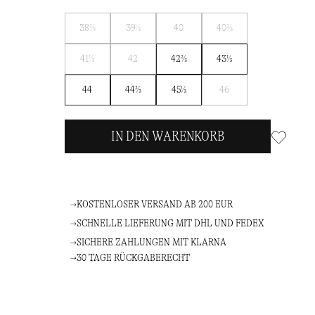
Benachrichtigen
Benachrichtigen
Benachrichtigen
Benachrichtigen
38⅔
39⅓
40
40⅔
Sie
Sie
Sie
Sie
Benachrichtigen
Benachrichtigen
mich
mich
mich
mich
41⅓
42
42⅔
43⅓
Sie
Sie
Benachrichtigen
mich
mich
44
44⅔
45⅓
46
Sie
mich
IN DEN WARENKORB
KOSTENLOSER VERSAND AB 200 EUR
SCHNELLE LIEFERUNG MIT DHL UND FEDEX
SICHERE ZAHLUNGEN MIT KLARNA
30 TAGE RÜCKGABERECHT