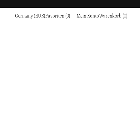
Germany (EUR)
Favoriten (0)
Mein Konto
Warenkorb (0)
Sport
Sport
ZUR KASSE GEHEN
CKE
RC OUTDOOR SUPPLY
LAUFEN & TRAILRUNNING
LAUFEN & TRAILRUNNING
THE MOUNTAIN STUDIO
N
RESEARCH STUDIO
WANDERN
AUSBILDUNG
THE NORTH FACE
ROA
KLETTERN
WANDERN
TIMBERLAND
SALOMON SPORTSTYLE
SKI & SCHNEE
KLETTERN
TIMEX
SAMAYA
RADFAHREN
SKI & SCHNEE
UNNA
EN
& FLASCHEN
SATISFY
TENNIS
RADFAHREN
VEILANCE
SAUCONY
GOLF
TENNIS
Y-3
SNOW PEAK
GOLF
YETI
SOAR RUNNING
SOREL
STANLEY
TARVAS