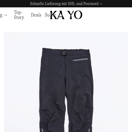
Sichere Zahlungen mit Klarna →
Top-
ng
Deals
Suche
Story
e
Schuhe
Zubehör
Zubehör
SCHUHE
KA YO
LAUFSCHUHE
NNORMAL
TASCHEN & RUCKSÄCKE
TASCHEN & RUCKSÄ
LRUNNINGSCHUHE
KEEN
TRAILRUNNING-SCHUHE
NORDA
KOPFBEDECKUNGEN
KOPFBEDECKUNGE
ERSCHUHE
KLÄTTERMUSEN
WANDERSCHUHE
NORRØNA
MÜTZEN
MÜTZEN
EITSCHUHE
KUTA DISTANCE L.AB
FREIZEITSCHUHE
OAKLEY
CAPS
CAPS
EL
LEATHERMAN
STIEFEL
ON
BRILLEN
BRILLEN
ALEN
MALBON
SANDALEN
OPTIMISTIC RUNNERS
WASSERFLASCHEN & FLASCH
WASSERFLASCHEN 
MENTAL ATHLETIC
OSPREY
HANDSCHUHE
HANDSCHUHE
MIZUNO
PATAGONIA
SOCKEN
SOCKEN
MERRELL 1TRL
PORTER-YOSHIDA & CO
OBJEKTE
OBJEKTE
NANGA
PURPLE MOUNTAIN OBSERVATORY
UHREN
UHREN
NIKE
PYRENEX
NIKE ACG
RAB