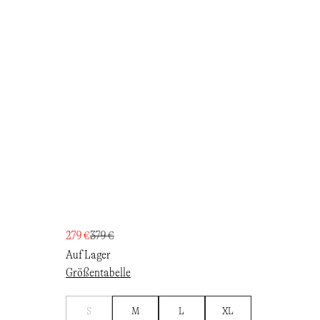
279 €
379 €
Auf Lager
Größentabelle
Benachrichtigen
S
M
L
XL