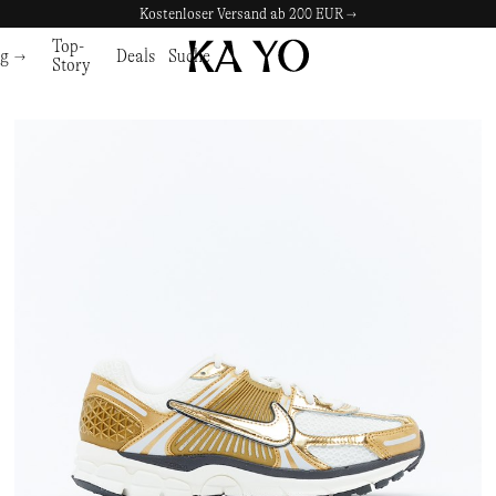
Kostenloser Versand ab 200 EUR →
Top-
ng
Deals
Suche
Story
e
Schuhe
Zubehör
Zubehör
SCHUHE
KA YO
LAUFSCHUHE
NNORMAL
TASCHEN & RUCKSÄCKE
TASCHEN & RUCKSÄ
LRUNNINGSCHUHE
KEEN
TRAILRUNNING-SCHUHE
NORDA
KOPFBEDECKUNGEN
KOPFBEDECKUNGE
ERSCHUHE
KLÄTTERMUSEN
WANDERSCHUHE
NORRØNA
MÜTZEN
MÜTZEN
EITSCHUHE
KUTA DISTANCE L.AB
FREIZEITSCHUHE
OAKLEY
CAPS
CAPS
EL
LEATHERMAN
STIEFEL
ON
BRILLEN
BRILLEN
ALEN
MALBON
SANDALEN
OPTIMISTIC RUNNERS
WASSERFLASCHEN & FLASCH
WASSERFLASCHEN 
MENTAL ATHLETIC
OSPREY
HANDSCHUHE
HANDSCHUHE
MIZUNO
PATAGONIA
SOCKEN
SOCKEN
MERRELL 1TRL
PORTER-YOSHIDA & CO
OBJEKTE
OBJEKTE
NANGA
PURPLE MOUNTAIN OBSERVATORY
UHREN
UHREN
NIKE
PYRENEX
NIKE ACG
RAB