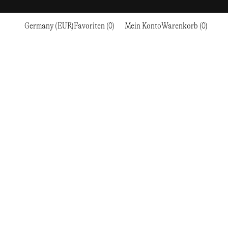
Germany (EUR)
Favoriten (0)
Mein Konto
Warenkorb (0)
Sport
Sport
ZUR KASSE GEHEN
CKE
RC OUTDOOR SUPPLY
LAUFEN & TRAILRUNNING
LAUFEN & TRAILRUNNING
THE MOUNTAIN STUDIO
N
RESEARCH STUDIO
WANDERN
AUSBILDUNG
THE NORTH FACE
ROA
KLETTERN
WANDERN
TIMBERLAND
SALOMON SPORTSTYLE
SKI & SCHNEE
KLETTERN
TIMEX
SAMAYA
RADFAHREN
SKI & SCHNEE
UNNA
EN
& FLASCHEN
SATISFY
TENNIS
RADFAHREN
VEILANCE
SAUCONY
GOLF
TENNIS
Y-3
SNOW PEAK
GOLF
YETI
SOAR RUNNING
SOREL
STANLEY
TARVAS