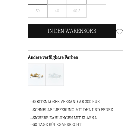
Sie
Sie
Sie
Benachrichtigen
Benachrichtigen
Benachrichtigen
mich
mich
mich
39
40
40.5
Sie
Sie
Sie
mich
mich
mich
IN DEN WARENKORB
Andere verfügbare Farben
KOSTENLOSER VERSAND AB 200 EUR
SCHNELLE LIEFERUNG MIT DHL UND FEDEX
SICHERE ZAHLUNGEN MIT KLARNA
30 TAGE RÜCKGABERECHT