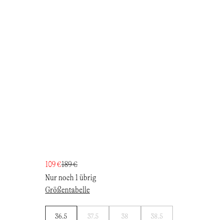
109 €
189 €
Nur noch 1 übrig
Größentabelle
Benachrichtigen
Benachrichtigen
Benachrichtigen
36.5
37.5
38
38.5