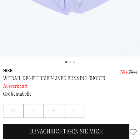
NIKE
39 €
79 €
W TRAIL DRI-FIT BRIEF-LINED RUNNING SHORTS
Ausverkauft
Größentabelle
Benachrichtigen
Benachrichtigen
Benachrichtigen
Benachrichtigen
XS
S
M
L
Sie
Sie
Sie
Sie
mich
mich
mich
mich
BENACHRICHTIGEN SIE MICH