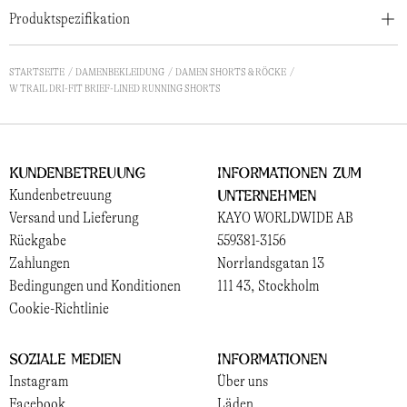
Produktspezifikation
STARTSEITE
DAMENBEKLEIDUNG
DAMEN SHORTS & RÖCKE
W TRAIL DRI-FIT BRIEF-LINED RUNNING SHORTS
Kundenbetreuung
Informationen zum
Unternehmen
Kundenbetreuung
Versand und Lieferung
KAYO WORLDWIDE AB
Rückgabe
559381-3156
Zahlungen
Norrlandsgatan 13
Bedingungen und Konditionen
111 43, Stockholm
Cookie-Richtlinie
Soziale Medien
Informationen
Instagram
Über uns
Facebook
Läden