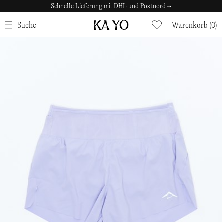
Schnelle Lieferung mit DHL und Postnord →
SCHLIESSEN
Suche
Warenkorb (0)