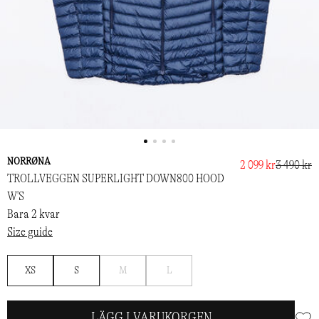
NORRØNA
2 099 kr
3 490 kr
TROLLVEGGEN SUPERLIGHT DOWN800 HOOD
W'S
Bara 2 kvar
Size guide
Bevaka
Bevaka
XS
S
M
L
LÄGG I VARUKORGEN