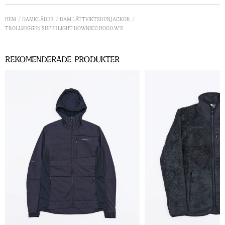
HEM
DAMKLÄDER
DAM LÄTTVIKTSDUNJACKOR
TROLLVEGGEN SUPERLIGHT DOWN800 HOOD W'S
Rekomenderade Produkter