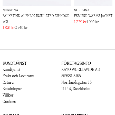
NORRØNA
NORRØNA
FALKETIND ALPHA90 INSULATED ZIP HOOD
FEMUND WARM3 JACKET W
W'S
1 329 kr
1 990 kr
1 831 kr
2 740 kr
Kundtjänst
Företagsinfo
Kundtjänst
KAYO WORLDWIDE AB
Frakt och Leverans
559381-3156
Returer
Norrlandsgatan 13
Betalningar
111 43, Stockholm
Villkor
Cookies