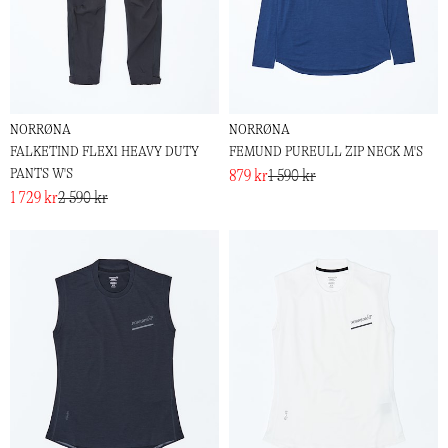
NORRØNA
NORRØNA
FALKETIND FLEX1 HEAVY DUTY
FEMUND PUREULL ZIP NECK M'S
PANTS W'S
879 kr
1 590 kr
1 729 kr
2 590 kr