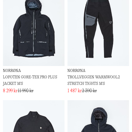
NORRØNA
NORRØNA
LOFOTEN GORE-TEX PRO PLUS
TROLLVEGGEN WARMWOOL2
JACKET M'S
STRETCH TIGHTS M'S
8 299 kr
11 990 kr
1 487 kr
2 390 kr