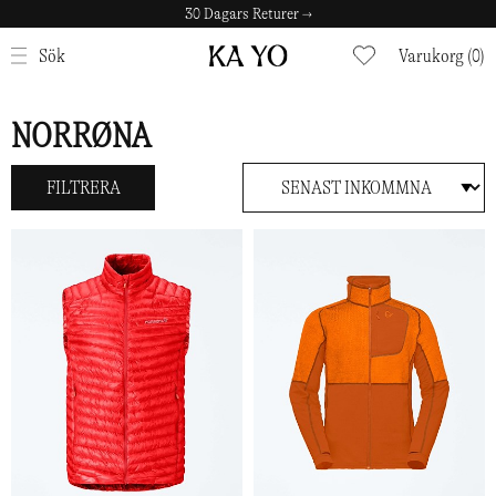
30 Dagars Returer →
STÄNG
Sök
Varukorg (0)
NORRØNA
FILTRERA