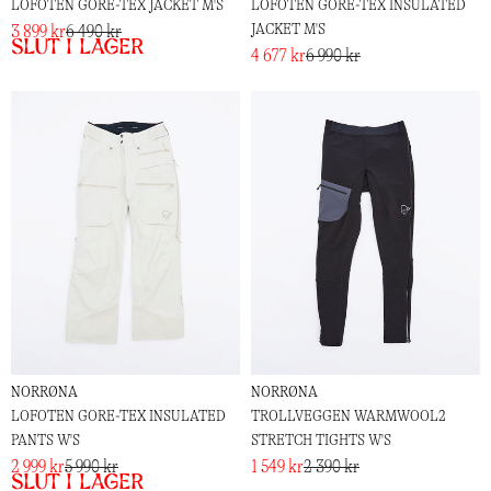
LOFOTEN GORE-TEX JACKET M'S
LOFOTEN GORE-TEX INSULATED
JACKET M'S
3 899 kr
6 490 kr
Slut i lager
4 677 kr
6 990 kr
NORRØNA
NORRØNA
LOFOTEN GORE-TEX INSULATED
TROLLVEGGEN WARMWOOL2
PANTS W'S
STRETCH TIGHTS W'S
2 999 kr
5 990 kr
1 549 kr
2 390 kr
Slut i lager