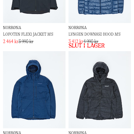
NORRØNA
NORRØNA
LOFOTEN FLEX1 JACKET M'S
LYNGEN DOWN850 HOOD M'S
2 464 kr
3 990 kr
3 412 kr
4 990 kr
Slut i lager
NORRØNA
NORRØNA