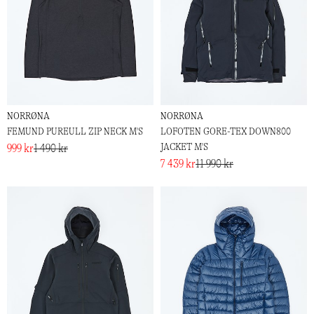
NORRØNA
NORRØNA
FEMUND PUREULL ZIP NECK M'S
LOFOTEN GORE-TEX DOWN800
JACKET M'S
999 kr
1 490 kr
7 439 kr
11 990 kr