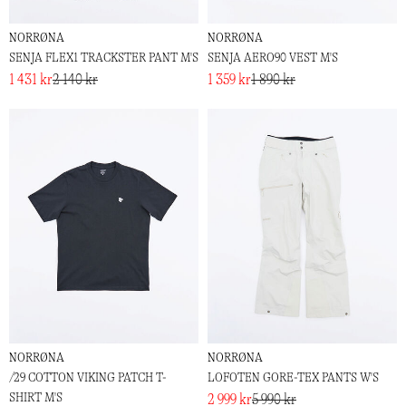
NORRØNA
NORRØNA
SENJA FLEX1 TRACKSTER PANT M'S
SENJA AERO90 VEST M'S
1 431 kr
2 140 kr
1 359 kr
1 890 kr
NORRØNA
NORRØNA
/29 COTTON VIKING PATCH T-
LOFOTEN GORE-TEX PANTS W'S
SHIRT M'S
2 999 kr
5 990 kr