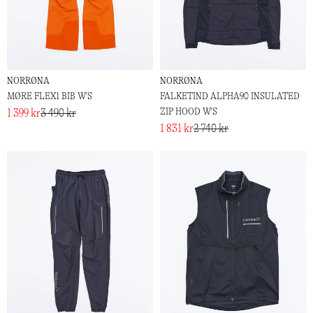
NORRØNA
NORRØNA
MØRE FLEX1 BIB W'S
FALKETIND ALPHA90 INSULATED
ZIP HOOD W'S
1 399 kr
3 490 kr
1 831 kr
2 740 kr