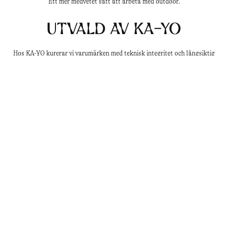
Ett mer medvetet sätt att arbeta med outdoor.
Utvald av KA-YO
Hos KA-YO kurerar vi varumärken med teknisk integritet och långsiktig
relevans. Norrøna är ett självklart inslag — plagg utvecklade för rörelse, väder
och konsekvent användning över tid.
Upptäck Norrøna hos KA-YO — teknisk outdoor, formad av erfarenhet och
precision.
Kundtjänst
Företagsinfo
Kundtjänst
KAYO WORLDWIDE AB
Frakt och Leverans
559381-3156
Returer
Norrlandsgatan 13