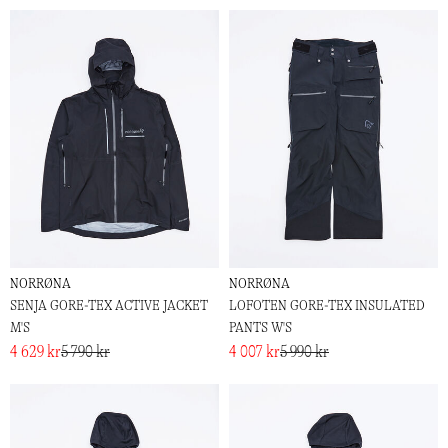
NORRØNA
NORRØNA
SENJA GORE-TEX ACTIVE JACKET
LOFOTEN GORE-TEX INSULATED
M'S
PANTS W'S
4 629 kr
5 790 kr
4 007 kr
5 990 kr