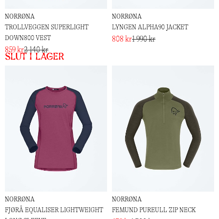
NORRØNA
NORRØNA
TROLLVEGGEN SUPERLIGHT
LYNGEN ALPHA90 JACKET
DOWN800 VEST
808 kr
1 990 kr
859 kr
2 140 kr
Slut i lager
NORRØNA
NORRØNA
FJØRÅ EQUALISER LIGHTWEIGHT
FEMUND PUREULL ZIP NECK