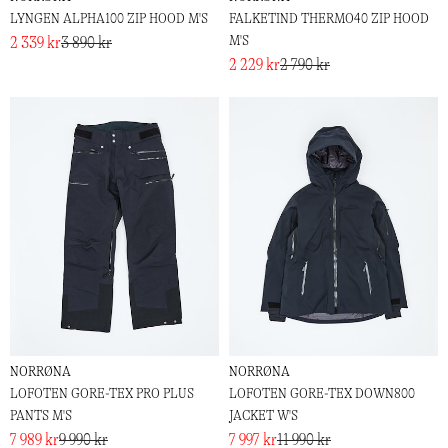
LYNGEN ALPHA100 ZIP HOOD M'S
FALKETIND THERMO40 ZIP HOOD
M'S
2 339 kr
3 890 kr
2 229 kr
2 790 kr
NORRØNA
NORRØNA
LOFOTEN GORE-TEX PRO PLUS
LOFOTEN GORE-TEX DOWN800
PANTS M'S
JACKET W'S
7 989 kr
9 990 kr
7 997 kr
11 990 kr