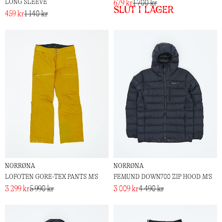
LONG SLEEVE
679 kr
1 700 kr
Slut i lager
459 kr
1 140 kr
NORRØNA
NORRØNA
LOFOTEN GORE-TEX PANTS M'S
FEMUND DOWN700 ZIP HOOD M'S
3 299 kr
5 990 kr
3 009 kr
4 490 kr