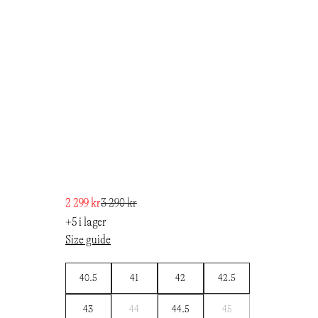
2 299 kr
3 290 kr
+5 i lager
Size guide
40.5
41
42
42.5
Bevaka
Bevaka
43
44
44.5
45