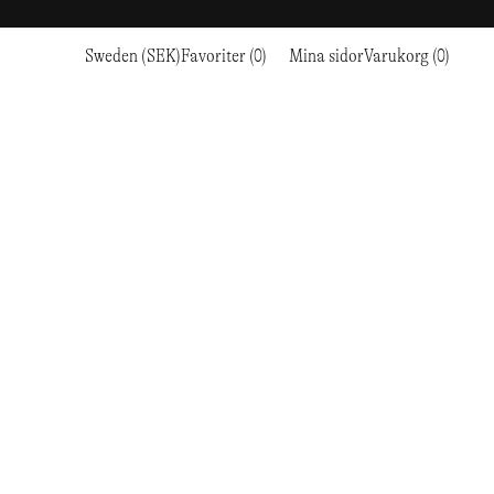
Sweden (SEK)
Favoriter (0)
Mina sidor
Varukorg (0)
Sport
Sport
GÅ TILL KASSAN
LÖPNING & TRAILRUNNING
RC OUTDOOR SUPPLY
LÖPNING & TRAILRUNNING
THE MOUNTAIN STUDIO
VANDRING
RESEARCH STUDIO
TRÄNING
THE NORTH FACE
KLÄTTRING
ROA
VANDRING
TIMBERLAND
SKI & SNOW
SALOMON SPORTSTYLE
KLÄTTRING
TIMEX
CYKLING
SAMAYA
SKI & SNOW
UNNA
TENNIS
SATISFY
CYKLING
VEILANCE
GOLF
SAUCONY
TENNIS
Y-3
SNOW PEAK
GOLF
YETI
SOAR RUNNING
SOREL
STANLEY
TARVAS