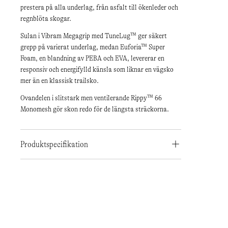
prestera på alla underlag, från asfalt till ökenleder och
regnblöta skogar.
Sulan i Vibram Megagrip med TuneLug™ ger säkert
grepp på varierat underlag, medan Euforia™ Super
Foam, en blandning av PEBA och EVA, levererar en
responsiv och energifylld känsla som liknar en vägsko
mer än en klassisk trailsko.
Ovandelen i slitstark men ventilerande Rippy™ 66
Monomesh gör skon redo för de längsta sträckorna.
Produktspecifikation