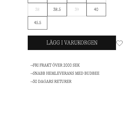
Bevaka
Bevaka
38
38.5
39
40
45.5
LÄGG I VARUKORGEN
FRI FRAKT ÖVER 2000 SEK
SNABB HEMLEVERANS MED BUDBEE
30 DAGARS RETURER