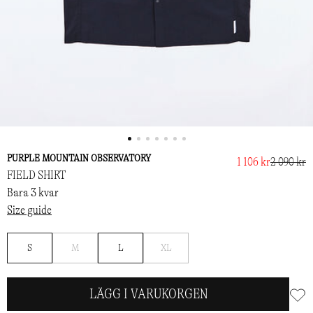
PURPLE MOUNTAIN OBSERVATORY
1 106 kr
2 090 kr
FIELD SHIRT
Bara 3 kvar
Size guide
Bevaka
Bevaka
S
M
L
XL
LÄGG I VARUKORGEN