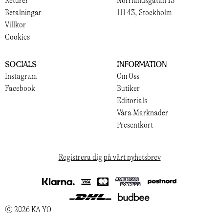
Returer
Norrlandsgatan 13
Betalningar
111 43, Stockholm
Villkor
Cookies
Socials
Information
Instagram
Om Oss
Facebook
Butiker
Editorials
Våra Marknader
Presentkort
Registrera dig på vårt nyhetsbrev
© 2026 KA YO