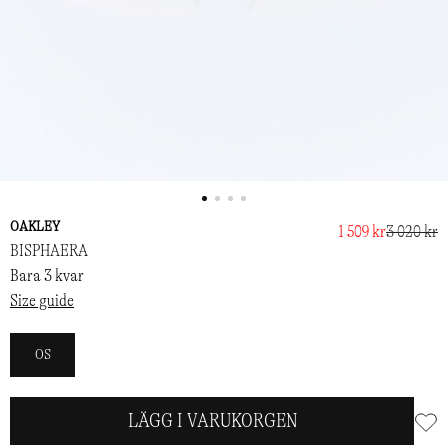
OAKLEY
1 509 kr
3 020 kr
BISPHAERA
Bara 3 kvar
Size guide
OS
LÄGG I VARUKORGEN