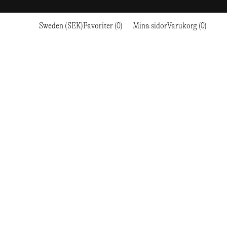
Sweden (SEK)
Favoriter (0)
Mina sidor
Varukorg (0)
Sport
Sport
GÅ TILL KASSAN
LÖPNING & TRAILRUNNING
RC OUTDOOR SUPPLY
LÖPNING & TRAILRUNNING
THE MOUNTAIN STUDIO
VANDRING
RESEARCH STUDIO
TRÄNING
THE NORTH FACE
KLÄTTRING
ROA
VANDRING
TIMBERLAND
SKI & SNOW
SALOMON SPORTSTYLE
KLÄTTRING
TIMEX
CYKLING
SAMAYA
SKI & SNOW
UNNA
TENNIS
SATISFY
CYKLING
VEILANCE
GOLF
SAUCONY
TENNIS
Y-3
SNOW PEAK
GOLF
YETI
SOAR RUNNING
SOREL
STANLEY
TARVAS