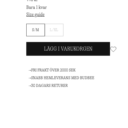
Bara 1 kvar
Size guide
Bevaka
S/M
L/XL
LÄGG I VARUKORGEN
FRI FRAKT ÖVER 2000 SEK
SNABB HEMLEVERANS MED BUDBEE
30 DAGARS RETURER