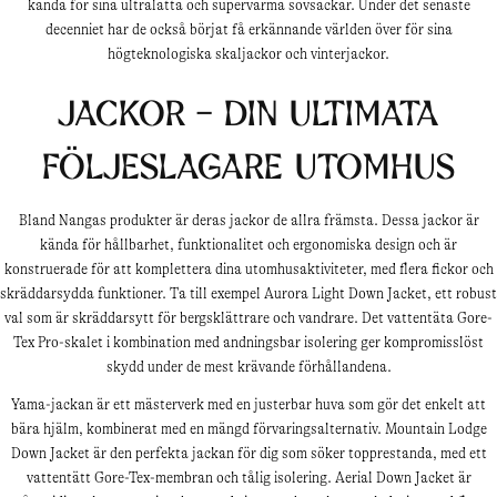
kända för sina ultralätta och supervarma sovsäckar. Under det senaste
decenniet har de också börjat få erkännande världen över för sina
högteknologiska skaljackor och vinterjackor.
Jackor - din ultimata
följeslagare utomhus
Bland Nangas produkter är deras jackor de allra främsta. Dessa jackor är
kända för hållbarhet, funktionalitet och ergonomiska design och är
konstruerade för att komplettera dina utomhusaktiviteter, med flera fickor och
skräddarsydda funktioner. Ta till exempel Aurora Light Down Jacket, ett robust
val som är skräddarsytt för bergsklättrare och vandrare. Det vattentäta Gore-
Tex Pro-skalet i kombination med andningsbar isolering ger kompromisslöst
skydd under de mest krävande förhållandena.
Yama-jackan är ett mästerverk med en justerbar huva som gör det enkelt att
bära hjälm, kombinerat med en mängd förvaringsalternativ. Mountain Lodge
Down Jacket är den perfekta jackan för dig som söker topprestanda, med ett
vattentätt Gore-Tex-membran och tålig isolering. Aerial Down Jacket är