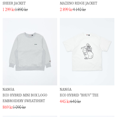
SHEER JACKET
MAZENO RIDGE JACKET
1 299 kr
1 890 kr
2 899 kr
4 140 kr
NANGA
NANGA
ECO HYBRID MINI BOX LOGO
ECO HYBRID ”BHUV” TEE
EMBROIDERY SWEATSHIRT
445 kr
640 kr
869 kr
1 090 kr