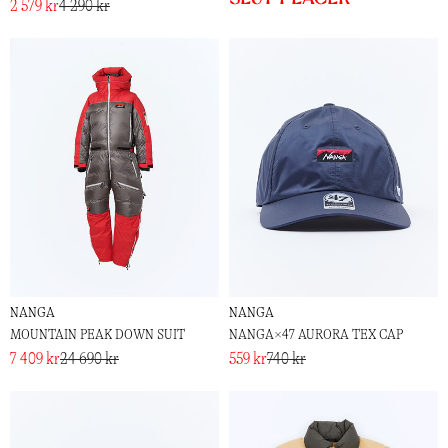
2 579 kr
4 290 kr
NANGA
NANGA
MOUNTAIN PEAK DOWN SUIT
NANGA×47 AURORA TEX CAP
7 409 kr
24 690 kr
559 kr
740 kr