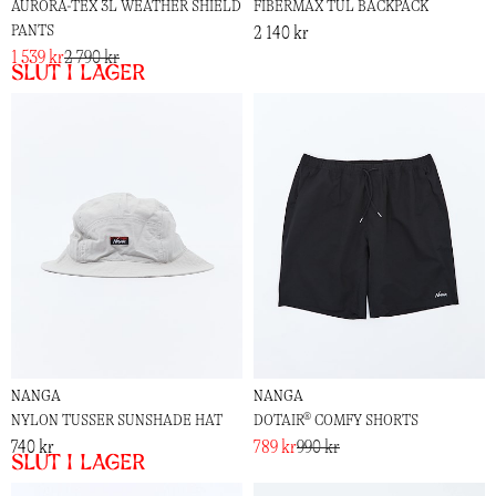
AURORA-TEX 3L WEATHER SHIELD
FIBERMAX TUL BACKPACK
PANTS
2 140 kr
1 539 kr
2 790 kr
Slut i lager
NANGA
NANGA
NYLON TUSSER SUNSHADE HAT
DOTAIR® COMFY SHORTS
740 kr
789 kr
990 kr
Slut i lager