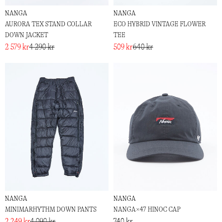
NANGA
NANGA
AURORA TEX STAND COLLAR
ECO HYBRID VINTAGE FLOWER
DOWN JACKET
TEE
2 579 kr
4 290 kr
509 kr
640 kr
NANGA
NANGA
MINIMARHYTHM DOWN PANTS
NANGA×47 HINOC CAP
2 249 kr
4 090 kr
740 kr