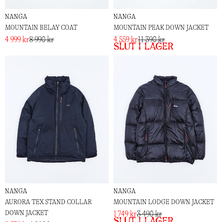
NANGA
NANGA
MOUNTAIN BELAY COAT
MOUNTAIN PEAK DOWN JACKET
4 999 kr
8 990 kr
4 559 kr
11 390 kr
Slut i lager
NANGA
NANGA
AURORA TEX STAND COLLAR
MOUNTAIN LODGE DOWN JACKET
DOWN JACKET
1 749 kr
3 490 kr
Slut i lager