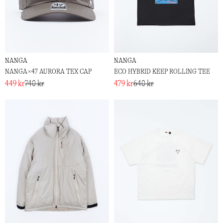
NANGA
NANGA
NANGA×47 AURORA TEX CAP
ECO HYBRID KEEP ROLLING TEE
449 kr
740 kr
479 kr
640 kr