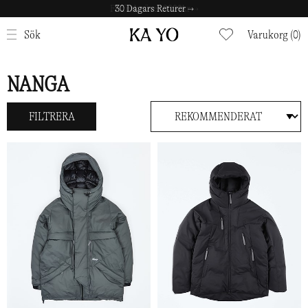
30 Dagars Returer →
STÄNG
Sök
Varukorg (0)
NANGA
FILTRERA