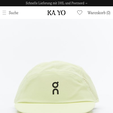
Schnelle Lieferung mit DHL und Postnord →
SCHLIESSEN
Suche
Warenkorb (0)