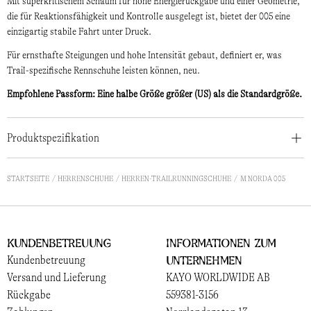
Mit superkritischem Schaum für hohe Energierückgabe und einer Geometrie,
die für Reaktionsfähigkeit und Kontrolle ausgelegt ist, bietet der 005 eine
einzigartig stabile Fahrt unter Druck.
Für ernsthafte Steigungen und hohe Intensität gebaut, definiert er, was
Trail-spezifische Rennschuhe leisten können, neu.
Empfohlene Passform: Eine halbe Größe größer (US) als die Standardgröße.
Produktspezifikation
STARTSEITE
HERRENSCHUHE
HERREN-TRAILRUNNINGSCHUHE
M NORDA 005
Kundenbetreuung
Informationen zum
Unternehmen
Kundenbetreuung
Versand und Lieferung
KAYO WORLDWIDE AB
Rückgabe
559381-3156