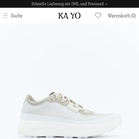
Schnelle Lieferung mit DHL und Postnord →
SCHLIESSEN
Suche
Warenkorb (0)