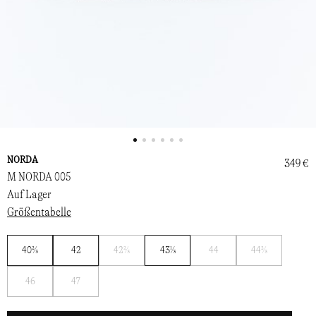
NORDA
349 €
M NORDA 005
Auf Lager
Größentabelle
Benachrichtigen
Benachrichtigen
Benachrichtigen
40⅔
42
42⅔
43⅓
44
44⅔
Sie
Sie
Sie
Benachrichtigen
Benachrichtigen
mich
mich
mich
46
47
Sie
Sie
mich
mich